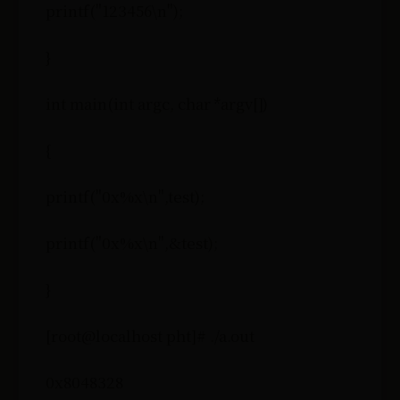
printf("123456\n");
}
int main(int argc, char *argv[])
{
printf("0x%x\n",test);
printf("0x%x\n",&test);
}
[root@localhost pht]# ./a.out
0x8048328