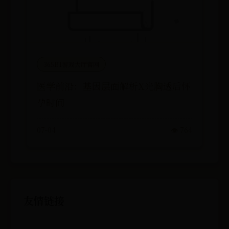
365BT游戏大厅官网
医学前沿：基因层面解析X光胸透后怀
孕时间
07-04
👁️ 764
友情链接