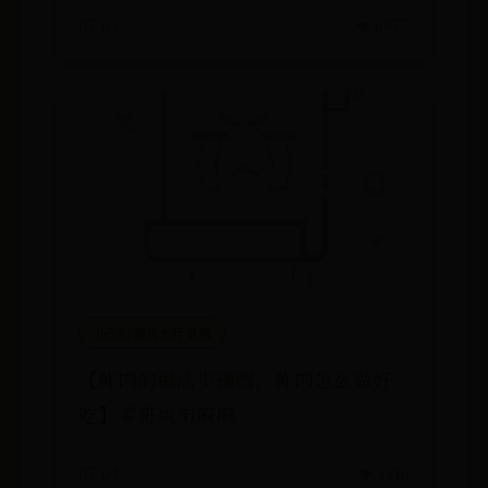
07-03
👁️ 6977
365BT游戏大厅官网
【鲊肉的做法步骤图，鲊肉怎么做好
吃】睿哥兴弟麻麻
07-04
👁️ 3316