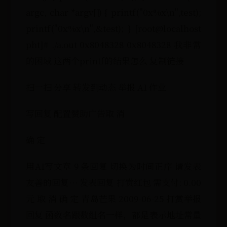
argc, char *argv[]) { printf("0x%x\n",test);
printf("0x%x\n",&test); } [root@localhost
pht]# ./a.out 0x8048328 0x8048328 我非常
的困域 这两个printf的结果怎么 复制链接
扫一扫 分享 转发到动态 举报 AI 作业
写回复 配置赞助广告取 消
确 定
用AI写文章 9 条回复 切换为时间正序 请发表
友善的回复… 发表回复 打赏红包 需支付: 0.00
元 取 消 确 定 青岛芒果 2009-06-25 打赏举报
回复 函数名跟数组名一样，都是表示地址常量