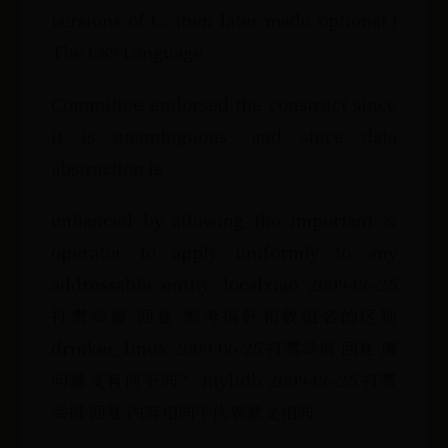
versions of C, then later made optional.)
The C89 Language
Committee endorsed the construct since
it is unambiguous, and since data
abstraction is
enhanced by allowing the important &
operator to apply uniformly to any
addressable entity. localxiao 2009-06-25
打赏举报 回复 参考指针和数组名的区别
drinker_linux 2009-06-25 打赏举报 回复 请
问意义有何不同？ nlylidb 2009-06-25 打赏
举报 回复 内容相同不代表意义相同