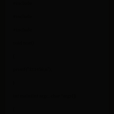
#include
#include
#include
void test()
{
printf("123456\n");
}
int main(int argc, char *argv[])
{