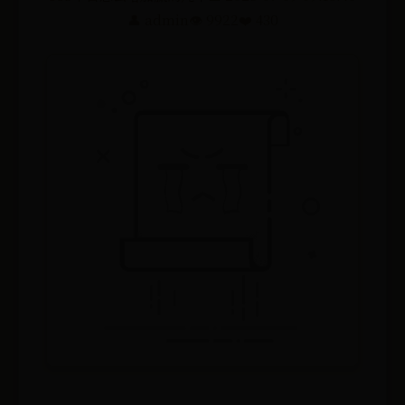
👤 admin
👁️ 9922
❤️ 430