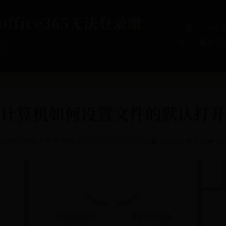
ffice365无法登录激
首
36
页
赢的几
厚
计算机如何设置文件的默认打开
365BT游戏大厅官网
📅 2025-07-09 07:44:04
👤 admin
👁️ 941
❤️ 19