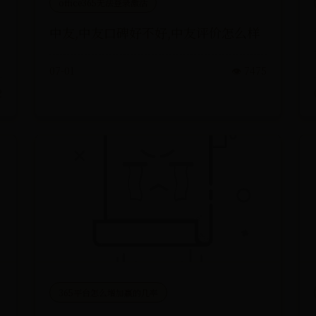
office365无法登录激活
中友,中友口碑好不好,中友评价怎么样
07-01
👁️ 7475
2
365平台怎么增加赢的几率