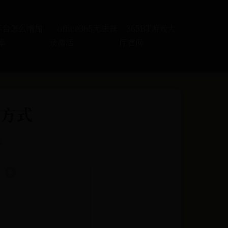
5平台怎么增加
office365无法登
365BT游戏大
率
录激活
厅官网
方式
3