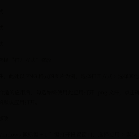
式
式
式
选择“打开方式”修改
，此处以 PNG 格式的图片为例，选择打开方式 > 选择其
适的应用后，勾选始终使用此应用打开 .png 文件，点击
的默认应用打开。
修改
ndows 徽标键 + I ”键打开设置窗口，选择应用 > 