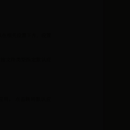
可以在相关设置下方，设置
设置按文件类型指定默认应
默认应用。 点击跳转默认应