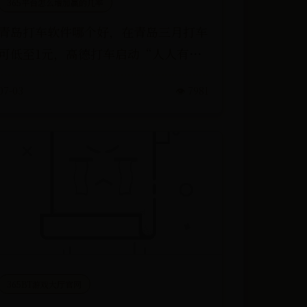
365平台怎么增加赢的几率
青岛打车软件哪个好，在青岛三月打车
可低至1元，高德打车启动“人人有折
节”
07-03
👁️ 7981
365BT游戏大厅官网