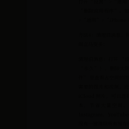
打开“设置”>“通用”
“删除应用程序”。如
>“通用”>“iPho
方法4：清理旧消息、
间立马变多：
清理旧消息：打开 “设置
“永久”）。删除大附件
件” 里查看占空间的图
需要的图片和视频。进
iCloud 照片，可以
本，节省大量空间。方
Instagram、You
没有一键清除所有缓存的功