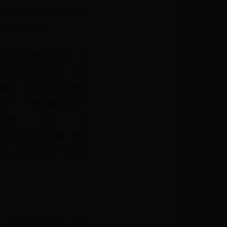
据？你已经学会了 7 种清
统数据的产生：
one 自动删除它们：前
e 自动清理旧消息。定期
 减负。时刻关注存储空
间杀手”，果断删除那些不
设置”>“通用”>“后
。什么是系统数据？简单
效率，但时间长了会变成
报告。软件更新文件：下载