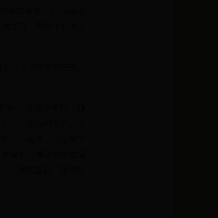
的播放缓存。CloudKit
过清理缓存、删除不必要文
据占用了这么多的存储空间，
息附件： 即使你删除了聊
S 时产生的临时文件，以
听歌、看视频，这些服务
异常增长。清除系统数据
存储，拉到底部查看“系统数