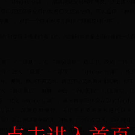
>“iPhone 存储”。滚动浏览应用程序列表，点击您不
果你还想保留应用的数据但又想省空间，可以选择 “卸
ne 存储”，点击一个应用程序并选择“卸载应用程序”。
照片和视频手机里的老照片、视频和消息是占用存储的一大
” > “信息”。在 “保留信息” 选项中，改成 “30 天
：进入 “设置” > “通用” > “iPhone 存储”，找
片、视频，删掉不需要的。清理不必要的照片和视频：打开 “
入 “最近删除” 相册，点击 “全部删除” 彻底清空。
选择 “优化 iPhone 存储”，高分辨率照片会存到 iClo
法5：清除应用缓存，关闭不必要的后台进程很多 App（
Tube 等）都会存储缓存数据，时间长了不仅占空间，还可能让 iP
点击进入首页
能，但有些 App 允许你手动清理，比如在 Spotify 里