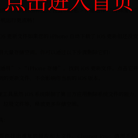
左上角的 个人资料图标进入 设置和隐私 > 存储选择 “清除
让手机运行更流畅！
S 更新文件如果您的 iPhone 自动下载了 iOS 更新但还没
用大量存储空间。你可以通过以下步骤删除它们：
用” > “iPhone 存储”。找到 iOS 更新文件。点击
的更新文件，不会影响你当前的 iOS 版本。
理工具虽然 iOS 系统限制了第三方应用删除系统文件的能
、垃圾文件等，释放更多存储空间。
具：
器：帮你找出重复的照片和大文件。Cleaner Pro：清理