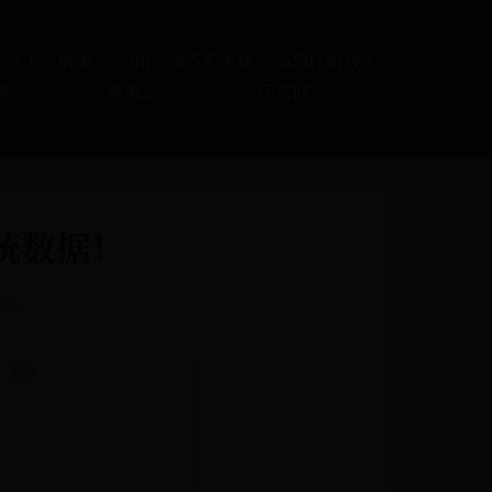
5平台怎么增加
office365无法登
365BT游戏大
率
录激活
厅官网
系统数据！
283