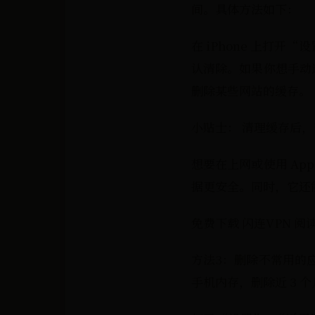
间。具体方法如下：
在 iPhone 上打
认清除。如果你想手动选
删除某些网站的缓存。
小贴士： 清理缓存后
想要在上网或使用 Ap
据更安全。同时，它还
免费下载 闪连VPN 阅读
方法3：删除不常用的
手机内存，删除近 3 