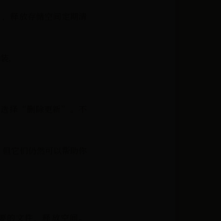
缓存”，释放存储空间定期清
安装，
它并选择“删除更新”。不
力，但它们仍然可以帮助你
不必要的文件，释放空间。