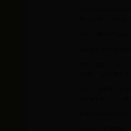
打开 Spotify点击
理 App 缓存，可以
方式6：删除未安装的 iO
这些更新文件可能会占
打开“设置”。进入“通
用担心，这只会删除下载
方法 7：使用第三方清
清理重复照片、大文件
推荐几款好用的清理工
iPhone 手机清理