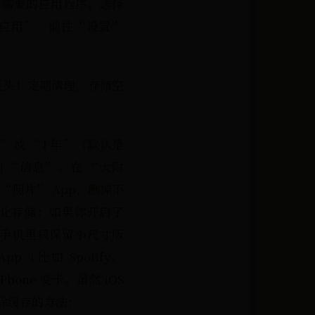
再需要的应用程序。选择
载应用”：前往“设置”
巨头！定期清理，存储空
” 或 “1 年”（默认是
到 “信息”。在 “大附
照片” App，删掉不
优化存储：如果你开启了
ud，手机里只保留小尺寸版
比如 Spotify、
hone 变卡。虽然 iOS
清除缓存的方法：