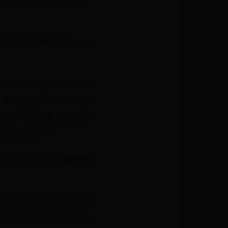
你彻底清理 iPhone
！
ne 存储无用的系统数据？ 3 什
种方法清除 iPhone 系
hone 系统数据占用了
操作方法如下：
，然后再次按下电源按钮
效果有限。如果你经常用
存和网站数据能节省不少空