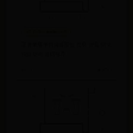
365平台怎么增加赢的几率
王者荣耀李白英雄图鉴 皮肤 出装 铭文
技能加点 连招推荐
06-27
👁️ 8763