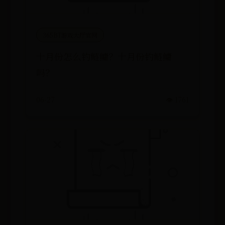
365BT游戏大厅官网
十月份怎么钓鲢鳙？十月份钓鲢鳙
吗？
06-27
👁️ 1761