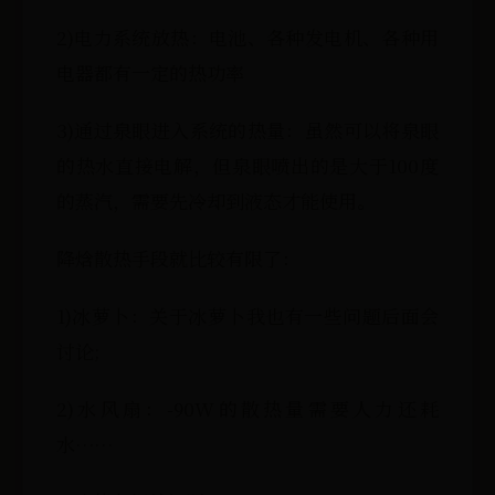
2)电力系统放热：电池、各种发电机、各种用
电器都有一定的热功率
3)通过泉眼进入系统的热量：虽然可以将泉眼
的热水直接电解，但泉眼喷出的是大于100度
的蒸汽，需要先冷却到液态才能使用。
降焓散热手段就比较有限了：
1)冰萝卜：关于冰萝卜我也有一些问题后面会
讨论;
2)水风扇：-90W的散热量需要人力还耗
水……