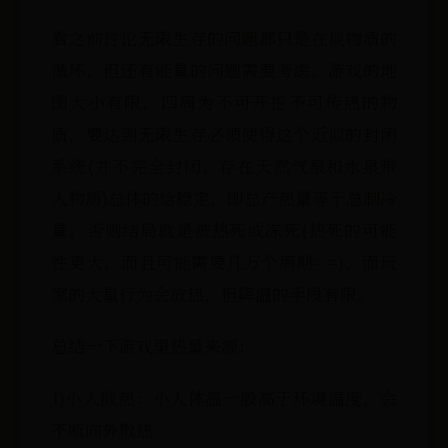
看之前讨论无限生存的问题都只是在谈物质的
循环，但还有能量的问题需要考虑。游戏的地
图大小有限，四周为不可开挖不可传热的物
质，要达到无限生存必须使得这个近似的封闭
系统(并不完全封闭，存在天然气泉和水泉带
入物质)总体的焓稳定，即总产热量等于总制冷
量，否则结局就是被热死或冻死(热死的可能
性更大，而且可能需要几万个周期= =)，而玩
家的大量行为会放热，但降温的手段有限。
总结一下游戏里热量来源：
1)小人散热：小人体温一般高于环境温度，会
不断向外散热