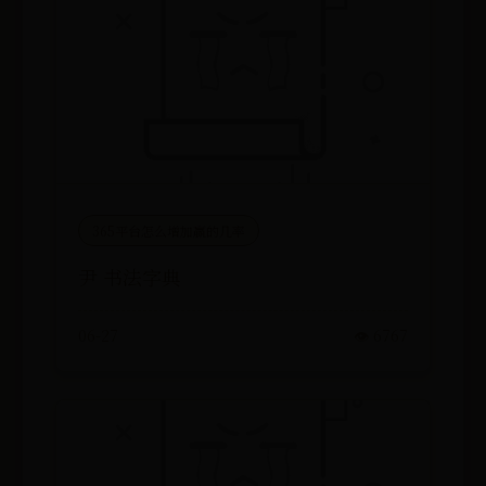
365平台怎么增加赢的几率
尹 书法字典
06-27
👁️ 6767