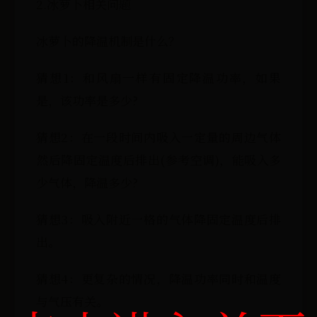
2.冰萝卜相关问题
冰萝卜的降温机制是什么？
猜想1：和风扇一样有固定降温功率，如果
是，该功率是多少?
猜想2：在一段时间内吸入一定量的周边气体
然后降固定温度后排出(参考空调)，能吸入多
少气体，降温多少?
猜想3：吸入附近一格的气体降固定温度后排
出。
猜想4：更复杂的情况，降温功率同时和温度
与气压有关。