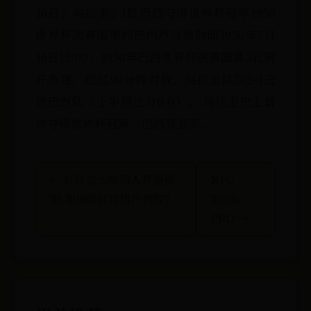
16日） 乌拉圭2-1胜巴西夺得世界杯冠军1950
世界杯决赛圈里约热内卢当地时间1950年7月
16日15:00，1950年巴西世界杯决赛圈第3轮展
开角逐，经过90分钟对战，乌拉圭队以2-1击
败巴西队（上半场比分0-0）。 乌拉圭史上首
次夺得世界杯冠军，巴西获亚军。
← 钉钉怎么给别人开通权
NFC
限,如何给钉钉用户授权？
Tools
PRO →