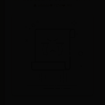
👤 admin
👁️ 7250
❤️ 361