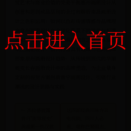
觉艺术与商业价值的完美平衡惠州画册设计从
创意构思到成品呈现的全过程解析南昌画册设
计之色彩运用：如何以色彩传递情感与品牌理
点击进入首页
念常州画册设计在全球化背景下的挑战与机遇
贵阳画册设计，匠心独具的细节之处见真章石
家庄画册设计：如何打造具有地域特色的品牌
形象泉州画册设计趋势：从传统到现代的华丽
蜕变长春画册设计中的品牌塑造，为企业量身
定制的视觉方案创新南宁画册设计，引领行业
潮流的设计思路与实践
← 杰拉德披露
这四部经典川味方言
昔日"街球秘史"
电视剧，四川人必
英超第一铁汉就
看，堪称巴蜀国志_