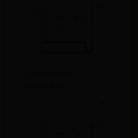
365平台怎么增加赢的几率
世界杯大小盘规则
06-27
👁️ 2704