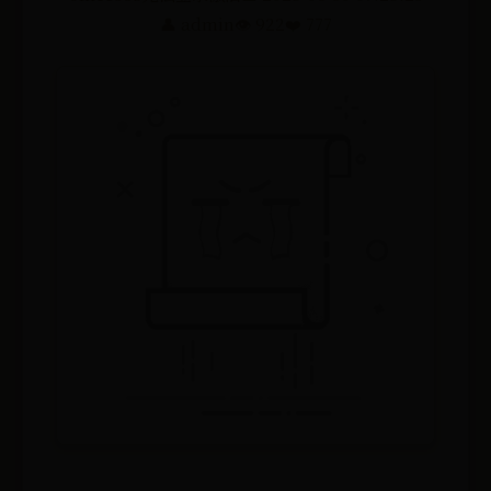
👤 admin
👁️ 922
❤️ 777