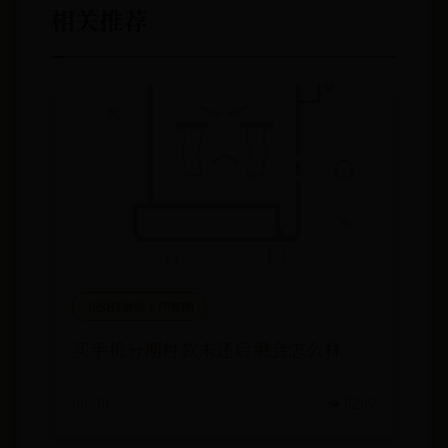
相关推荐
365BT游戏大厅官网
买手机分期付款未还后果会怎么样
06-30
👁️ 5269