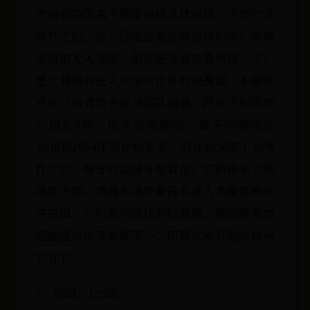
巴西和德国真不愧是顶级足球强国。卡塔尔世
界杯之后，这个排名会变化成怎样的呢？前两
名目前无人撼动，最多是各自位置调换一下。
意大利没有进入卡塔尔世界杯决赛圈，本届世
界杯过后肯定会被法国队超越。西班牙和英格
兰相差8球，位次很难变动。匈牙利曾经是
1938和1954年世界杯亚军，但在1956年十月事
件之后，匈牙利足球开始衰落，它的排名会继
续往下掉。瑞典和俄罗斯没有进入本届世界杯
决赛圈，它们都将被比利时超越。墨西哥想要
超越塞尔维亚难度不小。历届世界杯总失球榜
TOP15
1、德国：125球