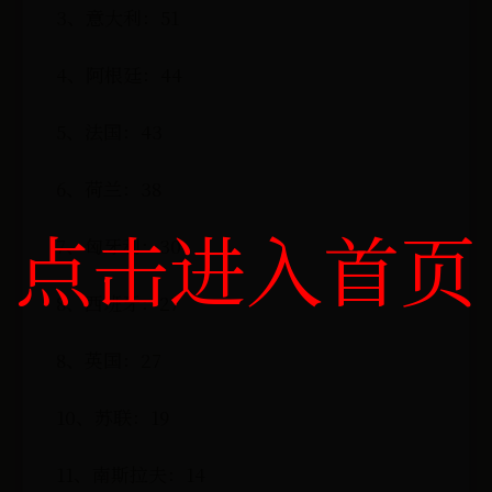
3、意大利：51
4、阿根廷：44
5、法国：43
6、荷兰：38
点击进入首页
7、匈牙利：30
8、西班牙：27
8、英国：27
10、苏联：19
11、南斯拉夫：14