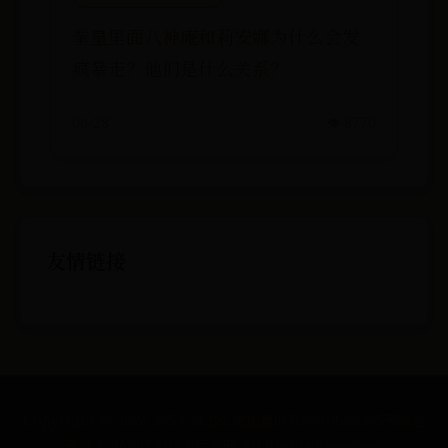
拳皇里面八神庵和莉安娜为什么会发
疯暴走？他们是什么关系？
06-28
👁️ 8770
友情链接
Copyright ©
2026
365平台怎么增加赢的几率-office365无法登
录激活-365BT游戏大厅官网 All Rights Reserved.