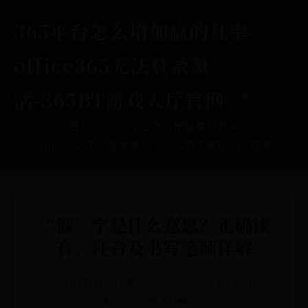
365平台怎么增加赢的几率-
office365无法登录激
活-365BT游戏大厅官网
·淳厚
首页
365平台怎么增加赢的几率
office365无法登录激活
365BT游戏大厅官网
“慷”字是什么意思？正确读
音、注音及书写笔顺详解
365BT游戏大厅官网
📅 2025-06-29 15:42:48
👤 admin
👁️ 484
❤️ 748