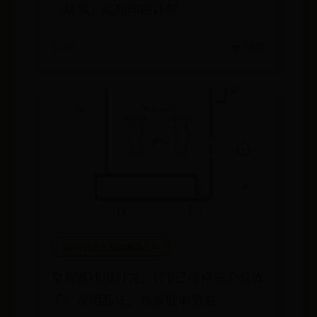
《缺氧》后期问题详解
06-27
👁️ 5897
365平台怎么增加赢的几率
常规赛还没打完，WE已经换三个教练
了！夜雨卸任，执教胜率垫底