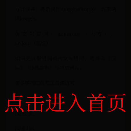
方言读音：粤语读作hung2或kong2，客家话
读kong3。
英文对应词：generous（大方）、
ardent（热忱）。
如需更详细组词或古文献用例，可参考《汉
典》《康熙字典》等权威典籍。
更多学习词典类工具请访问：
点击进入首页
英语单词
汉英词典
汉语词典