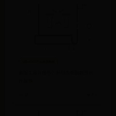
office365无法登录激活
截图工具有哪些？好用的电脑截图软
件推荐
06-28
👁️ 326