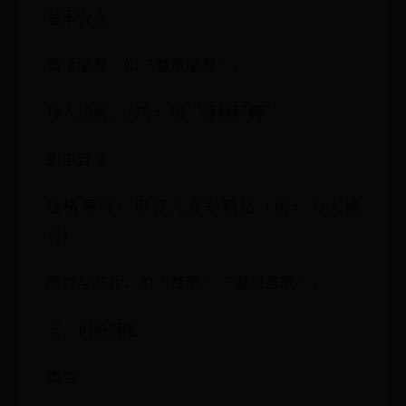
基本含义
情绪激昂：如“慷慨激昂”。
待人热诚、大方：如“慷慨解囊”。
引申含义
性格豪爽：形容人直率豁达（例：为人慷
爽）。
感叹与悲壮：如“慷喟”“慷慨悲歌”。
三、词语搭配
类型