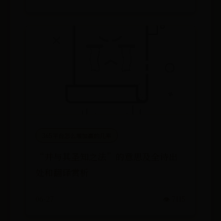
365平台怎么增加赢的几率
“并与其圣知之法”的意思及全诗出
处和翻译赏析
06-27
👁️ 7115