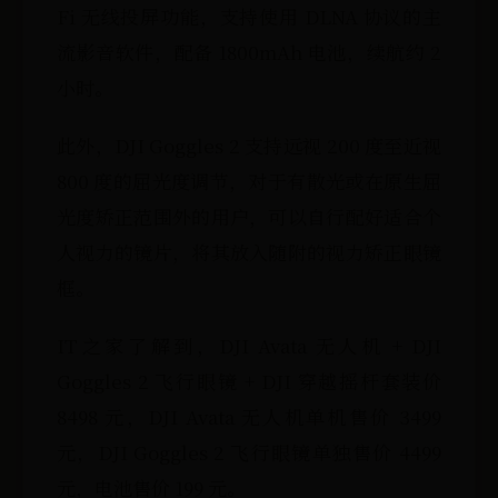
Fi 无线投屏功能，支持使用 DLNA 协议的主
流影音软件，配备 1800mAh 电池，续航约 2
小时。
此外，DJI Goggles 2 支持远视 200 度至近视
800 度的屈光度调节，对于有散光或在原生屈
光度矫正范围外的用户，可以自行配好适合个
人视力的镜片，将其放入随附的视力矫正眼镜
框。
IT之家了解到，DJI Avata 无人机 + DJI
Goggles 2 飞行眼镜 + DJI 穿越摇杆套装价
8498 元，DJI Avata 无人机单机售价 3499
元，DJI Goggles 2 飞行眼镜单独售价 4499
元，电池售价 199 元。