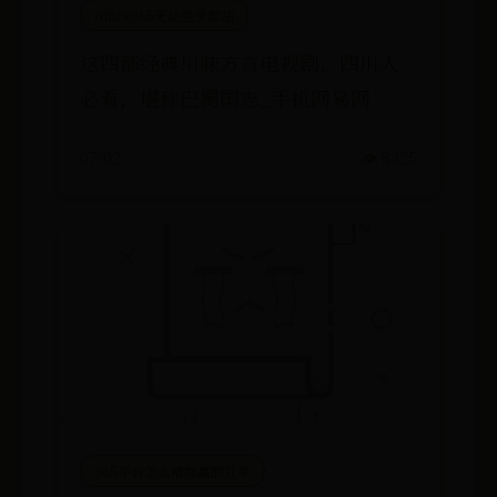
office365无法登录激活
这四部经典川味方言电视剧，四川人
必看，堪称巴蜀国志_手机网易网
07-02
👁️ 8325
365平台怎么增加赢的几率