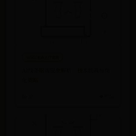
365BT游戏大厅官网
AI线条锯齿现象解析：技术挑战与优
化策略
06-28
👁️ 9756