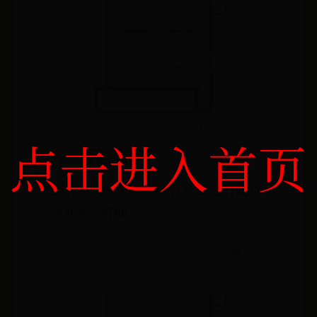
点击进入首页
365BT游戏大厅官网
24种香气芬芳的植物 比比看它们谁的
香味浓又好闻
06-30
👁️ 2885