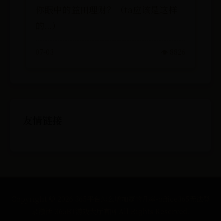
你眼中的益田理财？（ta应该是这样
的...）
07-03
👁️ 8826
友情链接
Copyright ©
2026
365平台怎么增加赢的几率-office365无法登
录激活-365BT游戏大厅官网 All Rights Reserved.